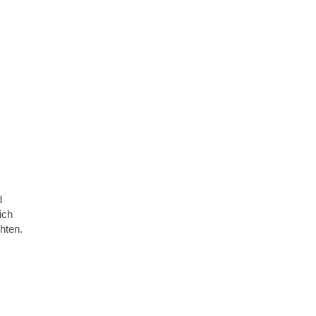
d
ich
hten.